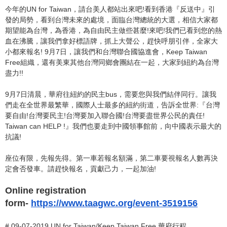
今年的UN for Taiwan，請台美人都站出來吧!看到香港『反送中』引
發的局勢，看到台灣未來的處境，面臨台灣總統的大選，相信大家都
期望能為台灣，為香港，為自由民主做些甚麼!來吧!我們已看到您的熱
血在沸騰，讓我們拿好標語牌，抓上大聲公，趕快呼朋引伴，全家大
小都來報名! 9月7日，讓我們和台灣聯合國協進會，Keep Taiwan
Free組織，還有美東其他台灣同鄉會團結在一起，大家到紐約為台灣
盡力!!
9月7日清晨，華府往紐約的民主bus，需要您與我們結伴同行。讓我
們走在全世界最繁華，國際人士最多的紐約街道，告訴全世界:『台灣
要自由!台灣要民主!台灣要加入聯合國!台灣要盡世界公民的責任!
Taiwan can HELP !』我們也要走到中國領事館前，向中國表示最大的
抗議!
座位有限，先報先得。第一車若報名額滿，第二車要視報名人數再決
定會否發車。請趕快報名，貢獻己力，一起加油!
Online registration
form-
https://www.taagwc.org/event-3519156
# 09-07-2019 UN for Taiwan/Keep Taiwan Free 華府行程