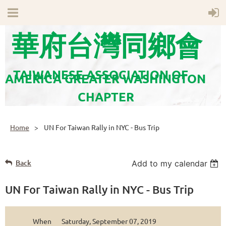
華府台灣同鄉會
TAIWANESE ASSOCIATION OF
AMERICA GREATER WASHINGTON
CHAPTER
Home
UN For Taiwan Rally in NYC - Bus Trip
Back
Add to my calendar
UN For Taiwan Rally in NYC - Bus Trip
When
Saturday, September 07, 2019