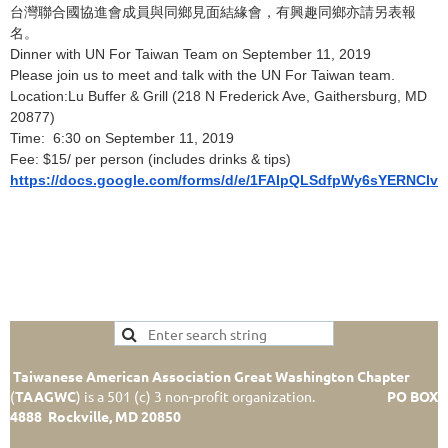
台灣聯合國協進會成員與同鄉見面結緣會，有興趣同鄉亦請另表報
名。
Dinner with UN For Taiwan Team on September 11, 2019
Please join us to meet and talk with the UN For Taiwan team.
Location:Lu Buffer & Grill (218 N Frederick Ave, Gaithersburg, MD
20877)
Time: 6:30 on September 11, 2019
Fee: $15/ per person (includes drinks & tips)
https://docs.google.com/forms/d/e/1FAIpQLSdfpWy6sYERNCI
Taiwanese American Association Great Washington Chapter
(
TAAGWC
)
is a 501 (c) 3 non-profit organization.
PO BOX
4888 Rockville, MD 20850