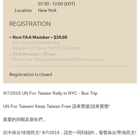
07:30 - 12:00 (EDT)
Location
New York
REGISTRATION
Non-TAA Member – $20.00
TAA Annual Membership
Regular: $25/year Family: $35/year
TAA Member - (Free)
This is the TAA member benefits for the event.
Registration is closed
9/7/2019 UN For Taiwan Rally in NYC - Bus Trip
UN For Taiwan/ Keep Taiwan Free 請來聲援!請來贊聲!
親愛的同鄉及朋友們，
抗中保台!珍惜民主! 9/7/2019，請您一同到紐約，發聲為台灣!為民主!