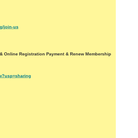
g/join-us
n & Online Registration Payment & Renew Membership
ew?usp=sharing