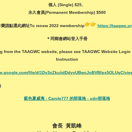
個人 (Single) $25、
永久會員(Permanent Membership) $500
請點選此網址To renew 2022 membership
https://taagwc.or
＊同鄉會網站登入手冊
ering from the TAAGWC website, please see TAAGWC Website Logi
Instruction
rive.google.com/file/d/1Dy3sZkuiidDdvvUBwcJoBVBfps5OLUgC/vi
)
藍色夏威夷 - Carole777 的部落格 - udn部落格
會長 黃凱峰