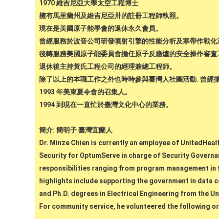
1970 維吉尼亞大學太空工程博士
擁有馬里蘭州及維吉尼亞卅的註冊工程師執照。
現在是美國原子能學會的退休永久會員。
曾經服務於波音公司研發噴射引擎的性能分析及寒帶作戰化
後轉服務美國原子能委員會擔任原子反應爐的安全操作審查工
退休後主持黃氏工程公司的經理兼總工程師。
除了以上的本職工作之外也時時參與臺灣人社團活動. 曾經擔
1993 年美東夏令會的召集人。
1994 到現在一直忙於臺灣文化中心的業務。
簡介: 簡明子 臺灣宜蘭人
Dr. Minze Chien is currently an employee of UnitedHeal
Security for OptumServe in charge of Security Governa
responsibilities ranging from program management in f
highlights include supporting the government in data c
and Ph.D. degrees in Electrical Engineering from the Un
For community service, he volunteered the following o