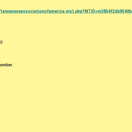
om/taiwaneseassociationofamerica.my/j.php?MTID=m3854f2db9540
s)
number.