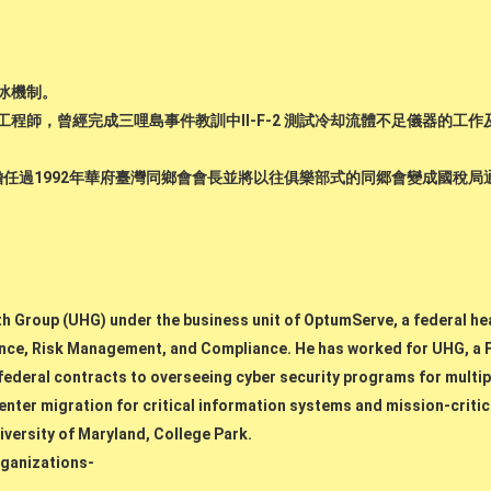
冰機制。
程師，曾經完成三哩島事件教訓中II-F-2 測試冷却流體不足儀器的工
任過1992年華府臺灣同鄉會會長並將以往俱樂部式的同郷會變成國稅局通過
th Group (UHG) under the business unit of OptumServe, a federal hea
nce, Risk Management, and Compliance. He has worked for UHG, a F
ederal contracts to overseeing cyber security programs for multipl
enter migration for critical information systems and mission-critic
iversity of Maryland, College Park.
rganizations-