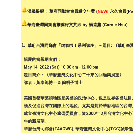
溫馨提醒！ 華府同鄉會會員繳交年費 (
NEW!
永久會員(Perm
華府臺灣同鄉會推薦好文共欣 by 楊遠薰 (Carole Hsu)
1.
華府台灣同鄉會「虎氣啦！系列講座」－
題目:
《華府臺灣
親愛的鄉親朋友們：
May 14, 2022 (Sat) 10:00 am -12:00 pm
題目簡介：《華府臺灣文化中心二十來的回顧與展望》
講者：黃泰郎博士 & 簡明子博士
美國首都華盛頓地區是美國的政治中心，也是世界各國注目
護及促進台灣在國際上的地位。尤其是對於華府地區的台灣
成立臺灣文化中心籌備委員會，於2000年 3月台灣文化
年的新展望。
華府台灣同鄉會(TAAGWC), 華府臺灣文化中