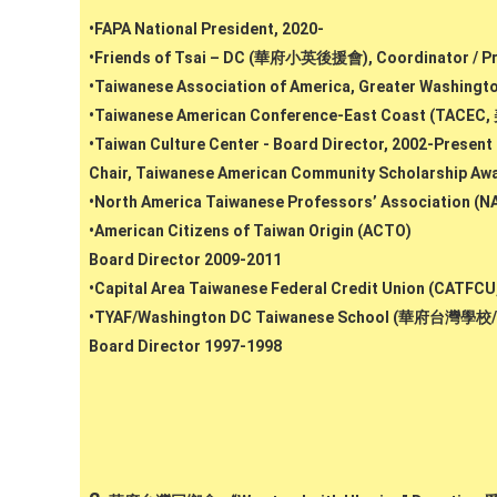
•FAPA National President, 2020-
•Friends of Tsai – DC (華府小英後援會), Coordinator / Pr
•Taiwanese Association of America, Greater Washingto
•Taiwanese American Conference-East Coast (TACEC
•Taiwan Culture Center - Board Director, 2002-Present
Chair, Taiwanese American Community Scholarship Aw
•North America Taiwanese Professors’ Association (NA
•American Citizens of Taiwan Origin (ACTO)
Board Director 2009-2011
•Capital Area Taiwanese Federal Credit Union 
•TYAF/Washington DC Taiwanese School (華
Board Director 1997-1998