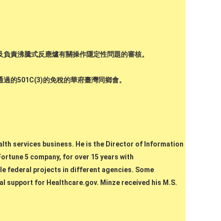
作及負責沸騰式反應爐有關操作隱定性問題的審核。
的501C(3)的免稅的華府臺灣同鄉會。
lth services business. He is the Director of Information
ortune 5 company, for over 15 years with
e federal projects in different agencies. Some
al support for Healthcare.gov. Minze received his M.S.