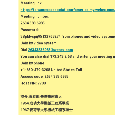
Meeting link:
https://taiwaneseassociationofamerica.my.webex.c
Meeting number:
2634 383 6985
Password:
3BpMvcpij95 (32768274 from phones and video system
Join by video system
Dial
26343836985@webex.com
You can also dial 173.243.2.68 and enter your meeting 
Join by phone
+1-650-479-3208 United States Toll
Access code: 2634 383 6985
Host PIN: 7788
簡介:黃泰郎 臺灣臺南市人
1964 成功大學機械工程系畢業
1967 愛荷華大學機械工程系碩士