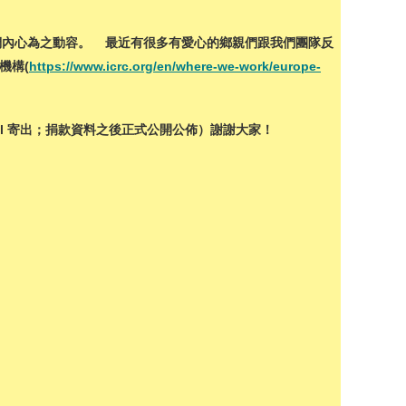
們內心為之動容。 最近有很多有愛心的鄉親們跟我們團隊反
機構(
https://www.icrc.org/en/where-we-work/europe-
mail 寄出；捐款資料之後正式公開公佈）謝謝大家！