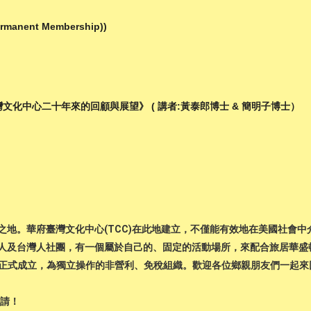
anent Membership))
文化中心二十年來的回顧與展望》 ( 講者:黃泰郎博士 & 簡明子博士）
之地。華府臺灣文化中心(TCC)在此地建立，不僅能有效地在美國社會
人及台灣人社團，有一個屬於自己的、固定的活動場所，來配合旅居華盛頓
中心正式成立，為獨立操作的非營利、免稅組織。歡迎各位鄉親朋友們一起
心(TCC)誠摯邀請！