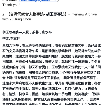
Thank you!
2. 
《台灣同鄉會人物專訪- 
胡玉蓉專訪
》
- Interview Archive 
with Yu Jung Chou
胡玉蓉專訪---人親，茶馨，山水亭
撰文:李宜軒
星期六下午，在玉蓉明亮的廚房裡，看著她忙碌穿梭其中，
為已經成
家的女兒準備著外帶午餐，是熱騰騰的砂鍋拉麵，
她記得女兒的貓舌
頭怕燙，還說女婿帶回家時溫度剛剛好，
慈愛的母親身影在陽光下特
別耀眼。玉蓉個性熱情赤誠，善體人意，
就如同那一鍋湯麵，在冬日
溫暖你的身心胃，卻又不會燙口。
玉蓉緊接著又送我們一人一罐「周
媽媽牌」辣椒醬，
用警告逗趣的口吻說:小心喔!很多親朋好友吃了都
會上癮! 這辣椒醬是玉蓉完全手工製作的，我吃過後果然愛不釋手。
連搬來大華府地區不久的我也知道，舉凡台灣社團活動的食物，
都會
有玉蓉的巧手貢獻。這些大量的準備工作，耗時也費力，
從選購食
材，清洗，切水果，擺盤，她很豪氣地一手包辦。
她笑著說: 「沒辦
法嘛! 我就是愛做啊。以前剝大蒜和辣椒都是阿培的工作。」
言談中
玉蓉不時流露出對過世先生周仕培的不捨。
他們倆個在人生的道路上