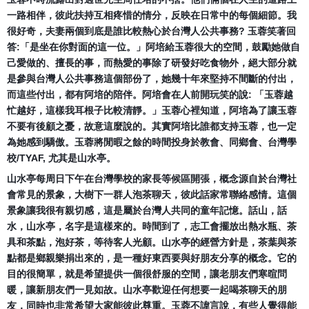
一路相伴，彼此扶持互相疼惜的情分，
反映在日常中的每個細節。我
很好奇，
夫妻兩個到底是誰比較熱心於台灣人公共事務? 玉蓉笑著回
答:「是坐在你對面的這一位。」
阿培給玉蓉很大的空間，鼓勵她做自
己愛做的、擅長的事，
而熱愛的事除了研發好吃食物外，
絕大部分就
是參與台灣人公共事務這個部份了，
她幾十年來堅持不間斷的付出，
而這些付出，都有阿培的陪伴。
阿培會在人前開玩笑的說: 「玉蓉越
忙越好，這樣我耳根子比較清靜。」玉蓉心裡知道，
阿培為了讓玉蓉
不要有後顧之憂，故意這麼說的。
其實阿培比誰都支持玉蓉，也一定
為她感到驕傲。
玉蓉將閒暇之餘的時間投身於教會、同鄉會、台灣學
校/TYAF, 尤其是山水亭。
山水亭每周日下午在台灣學校的家長等候區開張，
概念源自於台灣社
會常見的景象，大樹下一群人泡茶聊天，
彼此話家常聯絡感情。這個
景象讓我很有親切感，
這是屬於台灣人共同的童年記憶。話山，話
水，山水亭，
名字是這樣來的。時間到了，志工會擺放出熱水瓶、茶
具和茶點，
泡好茶，等待客人光顧。山水亭的經營方針是，
茶葉與茶
點都是鄉親樂捐出來的，
是一種好東西要與好朋友分享的概念。它的
目的很簡單，
就是希望提供一個很舒服的空間，讓老朋友們寒暄問
暖，
讓新朋友們一見如故。山水亭歡迎任何想要一起喝茶聊天的朋
友，
同時也非常希望大家能彼此尊重。玉蓉不諱言說，
有些人覺得能