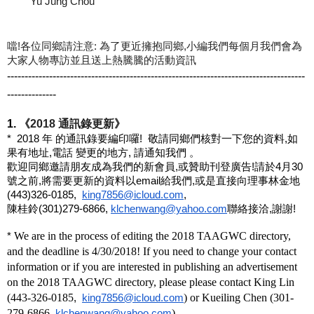
Yu Jung Chou
噹!各位同鄉請注意: 為了更近擁抱同鄉,
小編我們每個月我們會為
大家人物專訪並且送上熱騰騰的活動資訊
------------------------------
------------------------------
-------------------------
-----
---------
1. 
《2018 通訊錄更新》
*  2018 年 的通訊錄要編印囉!  敬請同鄉們核對一下您的資料,如
果有地址,電話 變更的地方, 請通知我們 。
歡迎同鄉邀請朋友成為我們的新會員,或贊助刊登廣告!
請於4月30
號之前,將需要更新的資料以email給我們,
或是直接向理事林金地
(443)326-0185,  
king7856@icloud.com
, 
陳桂鈴(301)279-6866, 
klchenwang@yahoo.com
聯絡接洽,謝謝!
We are in the process of editing the 2018 TAAGWC directory, 
* 
and the deadline is 4/30/2018! If you need to change your contact 
information or if you are interested in publishing an advertisement 
on the 2018 TAAGWC directory, please please contact King Lin 
(443-326-0185
) or Kueiling Chen (301-
,  
king7856@icloud.com
279-6866
)  
, 
klchenwang@yahoo.com