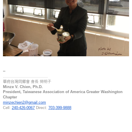
--
..............................
........
華府台灣同鄉會
會長 簡明子
Minze V. Chien, Ph.D.
President, Taiwanese Association of America Greater Washington
Chapter
minzechien2@gmail.com
Cell:
240-426-0067
Direct:
703
-399-9888