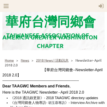
華府台灣同鄉會
TAIWANESE ASSOCIATION OF
AMERICA GREATER WASHINGTON
CHAPTER
Home
News
2018 News | 活動訊息
Newsletter- April
2018 2.0
【
華府台灣同鄉會--
Newsletter-April
2018 2.0】
------------------------------
------------------------------
----
Dear TAAGWC Members and Friends
,
Here is the TAAGWC Newsletter - April 2018 2.0
《2018 通訊錄更新》- 
2018 TAAGWC directory updates
《台灣同鄉會人物專訪- 
胡玉蓉專訪
》- Interview Archive with 