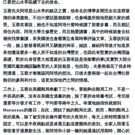
己要把山水亭延續下去的使命。
玉蓉先夫阿培是山水亭的鎮店之寶，
他有名的博學多聞完全在這裡發
揮的淋漓盡致。
不但什麼話題都能聊，也會竭盡所能地照顧大家的感
受。
玉蓉笑著說，她也不知道阿培什麼時候讀了那麼多書，
而且都記
得住內容。阿培大學主修歷史，而且熱愛讀書，
高中的時候就會去枯
嶺街找禁書讀，
來美國後也會廢寢忘食寫時事評論文章。玉蓉說到這
一段，
臉上散發著既崇拜又驕傲的神采，她說，
嫁給阿培後才知道原
來他懂這麼多一般人所不知道的台灣歷史，
也因此有堅實的台獨理論
基礎。
對於出身背景大相逕庭的玉蓉來說是很衝擊的事(
其實對大部分
受國民黨欺瞞誆騙教育的人來說都是，包括我)，
夫妻兩個花了很多時
間溝通，玉蓉才漸漸認同阿培的想法。
日後夫妻兩個一起在台灣社群
熱切的參與和付出，
這更加深他們之間的情感。
工作上，玉蓉在美國郵局奉獻了三十年。要能夠在郵局工作，
不是一
件容易的事。沒有在美國念過書的她，除了要拼命啃書考試，
考完後
還要等分發才有工作，平均要等兩年之久。
幸運地她很快就接到
Manassas的徵召，自此，
開始了她的郵局生涯。然而，剛到郵局上
班的菜鳥，
除了被安排在條件嚴苛的大夜班外，每天上班時間還很不
固定，
可以是半夜兩點或是凌晨五點這麼懸殊的差別。
全家人陪著玉
蓉咬著牙適應新生活，
當阿培和小孩一聽到她通過試用期時，開心的