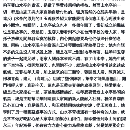
夠享受山水亭的資源，是繳了學費後應得的權益。
然而山水亭的一
切，都是由志工與大家自動自發付出的。
理所當然的心態與舉動，是
違反山水亭的原則的!! 玉蓉很希望大家能愛惜這個志工用心呵護出來
的小園地。轉眼間，
山水亭成立也有十多個年頭了，當初成立的機緣
也是有故事的。
最起初，玉蓉夫妻看到不少在台灣學校的老人家，
等
孫子放學期間無聊寂寞的模樣，
內心興起想要為他們做些什麼的念
頭。同時，
山水亭現今的資深志工桂琴開始到學校學日文，
她內向話
不多的先生沒人可以說上話，總是在車上默默地等待著。
桂琴和玉蓉
的孩子一起踢足球，兩家人關係本來就不錯。
有了山水亭，她先生就
會下車泡茶，找阿培聊天，也開朗不少，
就這樣山水亭慢慢越來越成
氣候。玉蓉桂琴夫婦，
加上後來的志工順珍、張開昌夫婦、陳真誠夫
婦和青棻，建元 （高建元）組成了堅強陣容，茶亭才能風雨無阻，開
門招呼人客，
直到今天。這也是玉蓉夫妻倆的處事原則，熱愛朋友，
總是把大家攏在一起，茶越泡感情越好。
桂琴想要營造山水亭熱鬧的
氣氛，
總是主動幫助剛到這個大家庭的新人能融入社群。
桂琴自嘲自
己心直口快，容易得罪人，和玉蓉情同姊妹的她說，
從玉蓉身上，她
學到了另一種圓融處事的方式。
山水亭背後還有一號神奇的人物，
就
是常常做好吃點心給大家享用的梁永山阿伯。
順珍體悟到永山阿伯(梁
永三）年紀漸長，
仍孜孜念念盡心盡力為學校奉獻，
於是她更堅定自