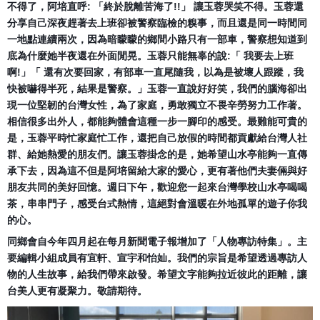
不得了，阿培直呼: 「終於脫離苦海了!!」 讓玉蓉哭笑不得。
玉蓉還
分享自己深夜趕著去上班卻被警察臨檢的糗事，
而且還是同一時間同
一地點連續兩次，
因為暗矇矇的鄉間小路只有一部車，
警察想知道到
底為什麼她半夜還在外面閒晃。玉蓉只能無辜的說:「 我要去上班
啊!」「 還有次要回家，有部車一直尾隨我，以為是被壞人跟蹤，
我
快被嚇得半死，結果是警察。」玉蓉一直說好好笑，
我們的腦海卻出
現一位堅韌的台灣女性，為了家庭，
勇敢獨立不畏辛勞努力工作著。
相信很多出外人，
都能夠體會這種一步一腳印的感受。最難能可貴的
是，
玉蓉平時忙家庭忙工作，還把自己放假的時間都貢獻給台灣人社
群、
給她熱愛的朋友們。讓玉蓉掛念的是，
她希望山水亭能夠一直傳
承下去，
因為這不但是阿培留給大家的愛心，
更有著他們夫妻倆與好
朋友共同的美好回憶。週日下午，
歡迎您一起來台灣學校山水亭喝喝
茶，串串門子，感受台式熱情，
這絕對會溫暖在外地孤單的遊子你我
的心。
同鄉會自今年四月起在每月新聞電子報增加了「人物專訪特集」。
主
要編輯小組成員有宜軒、宣宇和怡奾。
我們的宗旨是希望透過專訪人
物的人生故事，給我們帶來啟發。
希望文字能夠拉近彼此的距離，讓
台美人更有凝聚力。敬請期待。